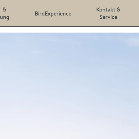
r &
Kontakt &
BirdExperience
hung
Service