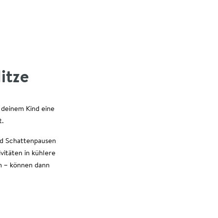
itze
 deinem Kind eine
t.
und Schattenpausen
vitäten in kühlere
n – können dann