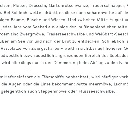
telzen, Pieper, Drosseln, Gartenrotschwänze, Trauerschnäpper,
ch. Bei Schlechtwetter drückt es diese dann scharenweise auf 
nigen Bäume, Büsche und Wiesen. Und zwischen Mitte August u
jedes Jahr vom Seebad aus einige der im Binnenland eher sel
erdem sind Zwergmöwe, Trauerseeschwalbe und Weißbart-Seesc
ußen am See vor und nach der Brut zu entdecken. Schließlich l
 Rastplätze von Zwergscharbe – weithin sichtbar auf höheren 
südwestlich bzw. südöstlich angrenzenden Bereich des Seebade
 wird allerdings nur in der Dämmerung beim Abflug zu den Na
der Hafeneinfahrt die Fährschiffe beobachtet, wird häufiger v
 die Augen oder die Linse bekommen: Mittelmeermöwe, Lachm
gelegentlich auch Steppenmöwe oder Flussseeschwalbe.