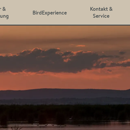
r &
Kontakt &
BirdExperience
hung
Service