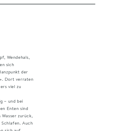
opf, Wendehals,
en sich
Glanzpunkt der
». Dort verraten
ers viel zu
,
KML
g – und bei
en Enten sind
as Wasser zurück,
 Schlafen. Auch
ichen Seekoppel
n sich auf