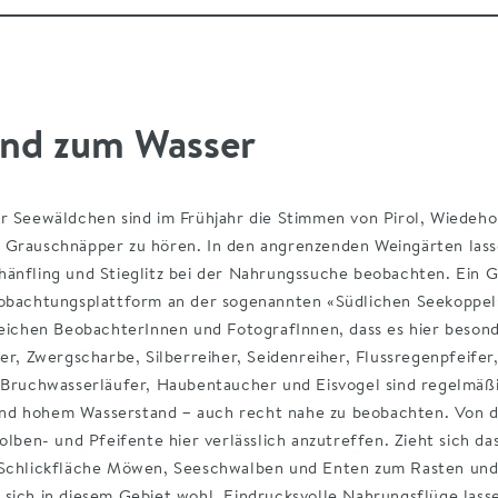
nd zum Wasser
räume im Überblick
gspunkte
ute direkt aufs Smartphone
itzer Seestraße gegenüber vom Seewäldchen
er Seewäldchen sind im Frühjahr die Stimmen von Pirol, Wiedeh
oute auch für Google Maps aufbereitet.
 Seebad
 Grauschnäpper zu hören. In den angrenzenden Weingärten lass
r unvergessliche Beobachtungen!
hänfling und Stieglitz bei der Nahrungssuche beobachten. Ein 
eobachtungsplattform an der sogenannten «Südlichen Seekoppel
reichen BeobachterInnen und FotografInnen, dass es hier besond
ler, Zwergscharbe, Silberreiher, Seidenreiher, Flussregenpfeifer
koppel, Illmitzer Seewäldchen, Seestraße &
serfläche
, Bruchwasserläufer, Haubentaucher und Eisvogel sind regelmäßi
chaffenheit
d hohem Wasserstand – auch recht nahe zu beobachten. Von d
Kolben- und Pfeifente hier verlässlich anzutreffen. Zieht sich d
 Schlickfläche Möwen, Seeschwalben und Enten zum Rasten und
straße verläuft ein asphaltierter Radweg, der Fußweg zur Südl
sich in diesem Gebiet wohl. Eindrucksvolle Nahrungsflüge lasse