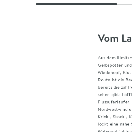
Vom La
Lebens
Ausgan
Die Ro
Sand
An der Illm
Aus dem Illmitz
Wir haben die R
Gehölze
Im Illmitzer
Gelbspötter und
Wir wünschen di
Weingärten
Wiedehopf, Blut
Schilf
Route ist die B
Blänken
bereits die zahl
Kanäle
sehen gibt: Löff
Südliche See
Offene Was
Flussuferläufer
Seebad
Wegbes
Nordwestwind un
KML 7.2 KB
Krick-, Stock-, 
lockt eine nahe
Entlang der See
Watvögel fühlen 