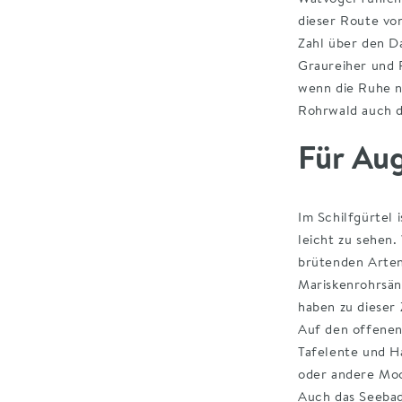
hingegen verläu
dieser Route vo
Zahl über den D
Gut zu 
Graureiher und 
wenn die Ruhe n
Rohrwald auch 
Im Seebad gibt e
Für Au
Im Schilfgürtel 
leicht zu sehen.
brütenden Arten
Mariskenrohrsän
haben zu dieser 
Auf den offenen
Tafelente und H
oder andere Mo
Auch das Seebad