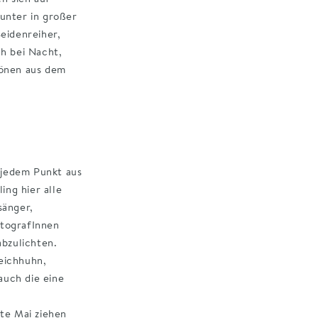
unter in großer
eidenreiher,
h bei Nacht,
tönen aus dem
usdauer.
 jedem Punkt aus
ing hier alle
sänger,
otografInnen
abzulichten.
eichhuhn,
uch die eine
te Mai ziehen