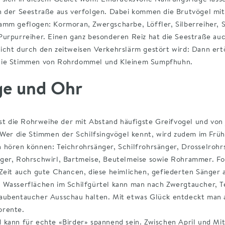
ft direkt am Seedamm und ist daher sehr sandig.
n der Seestraße aus verfolgen. Dabei kommen die Brutvögel mit
amm geflogen: Kormoran, Zwergscharbe, Löffler, Silberreiher, S
wissen
Purpurreiher. Einen ganz besonderen Reiz hat die Seestraße auc
icht durch den zeitweisen Verkehrslärm gestört wird: Dann er
die Stimmen von Rohrdommel und Kleinem Sumpfhuhn.
s auch einen netten Spielplatz für junge "Birder" mit weniger A
ge und Ohr
ist die Rohrweihe der mit Abstand häufigste Greifvogel und von
 Wer die Stimmen der Schilfsingvögel kennt, wird zudem im Frühl
 hören können: Teichrohrsänger, Schilfrohrsänger, Drosselrohr
ger, Rohrschwirl, Bartmeise, Beutelmeise sowie Rohrammer. F
Zeit auch gute Chancen, diese heimlichen, gefiederten Sänger 
 Wasserflächen im Schilfgürtel kann man nach Zwergtaucher, T
aubentaucher Ausschau halten. Mit etwas Glück entdeckt man a
orente.
 kann für echte «Birder» spannend sein. Zwischen April und Mit