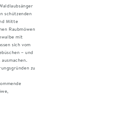
 Waldlaubsänger
den schützenden
nd Mitte
tenen Raubmöwen
hwalbe mit
assen sich vom
Gebüschen – und
s ausmachen.
hrungsgründen zu
orkommende
öwe,