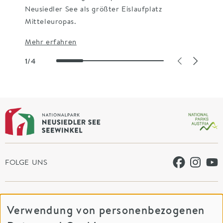
Mehr erfahren
Mehr erfahren
Neusiedler See als größter Eislaufplatz
Mehr erfahren
Mitteleuropas.
Mehr erfahren
1/4
FOLGE UNS
PROJEKTE
FUSSNAVIGATION
Verwendung von personenbezogenen
DATENSCHUTZ & AGB