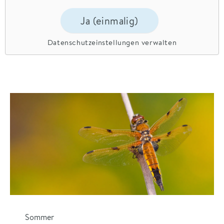
Ja (einmalig)
Datenschutzeinstellungen verwalten
Sommer
Herbst
Winter
Frühling